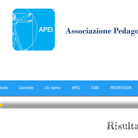
erale
Generale
Chi siamo
APEI
JOIN
PROFESSION
Risulta