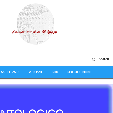
Let us recover there Pedagogy
ESS RELEASES
WEB MAIL
Blog
Risultati di ricerca