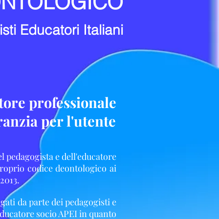
ONTOLOGICO
i Educatori Italiani
tore professionale
ranzia per l'utente
del pedagogista e dell'educatore
proprio codice deontologico ai
 2013.
ogati da parte dei pedagogisti e
 educatore socio APEI in quanto