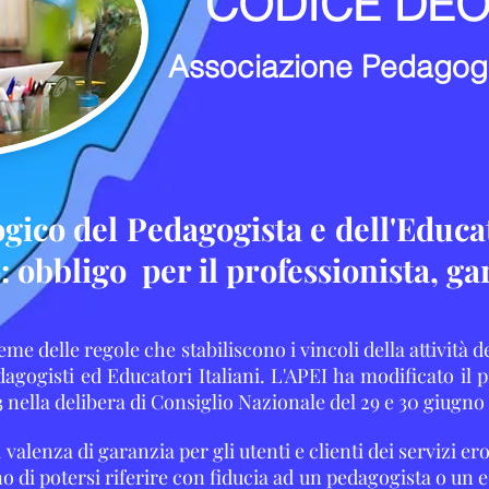
CODICE DE
Associazione Pedagogist
ogico del Pedagogista e dell'Educa
o:
obbligo per il professionista, ga
ieme delle regole che stabiliscono i vincoli della attività 
agogisti ed Educatori Italiani. L'APEI ha modificato il 
013 nella delibera di Consiglio Nazionale del 29 e 30 giugno
valenza di garanzia per gli utenti e clienti dei servizi er
o di potersi riferire con fiducia ad un pedagogista o un