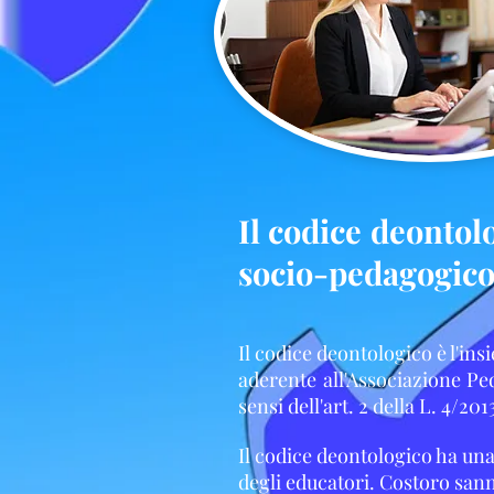
Il codice deontol
socio-pedagogic
Il codice deontologico è l'ins
aderente all'Associazione Ped
sensi dell'art. 2 della L. 4/2
Il codice deontologico ha una 
degli educatori. Costoro sann