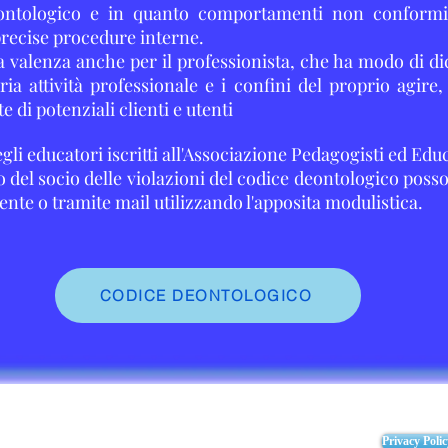
deontologico e in quanto comportamenti non conformi
precise procedure interne.
 valenza anche per il professionista, che ha modo di dic
pria attività professionale e i confini del proprio agire
e di potenziali clienti e utenti
egli educatori iscritti all'Associazione Pedagogisti ed Edu
el socio delle violazioni del codice deontologico posson
ente o tramite mail utilizzando l'apposita modulistica.
CODICE DEONTOLOGICO
Privacy Poli