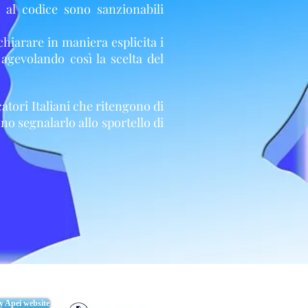
 al codice sono sanzionabili
hiarare in maniera esplicita i
, agevolando così la scelta del
catori Italiani che ritengono di
o segnalarlo allo sportello di
cy Apei website