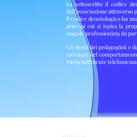
ha sottoscritto il codice 
dall'associazione attraverso 
Il codice deontologico ha una
principi cui si ispira la pro
singolo professionista da part
Gli utenti dei pedagogisti e d
ravvisare nel comportamento d
tutela dell'utente telefonicam
Write to us: