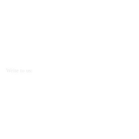
Write to us:
APEI - Association of Pedagogists and Italian
Educators
Via Linea Ferrata 57/2 90046 Monreale
(PA).
CF
97220390823