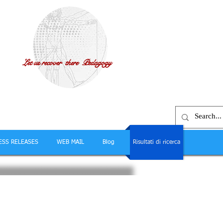
Let us recover there Pedagogy
ESS RELEASES
WEB MAIL
Blog
Risultati di ricerca