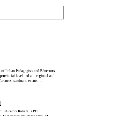
n of Italian Pedagogists and Educators
 provincial level and at a regional and
ferences, seminars, events,
nd to protect the profession and / or
he profession
i
d Educatori Italiani. APEI