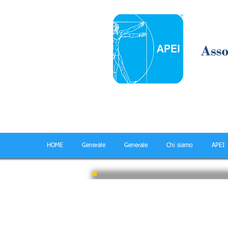
HOME
Generale
Generale
Chi siamo
APEI