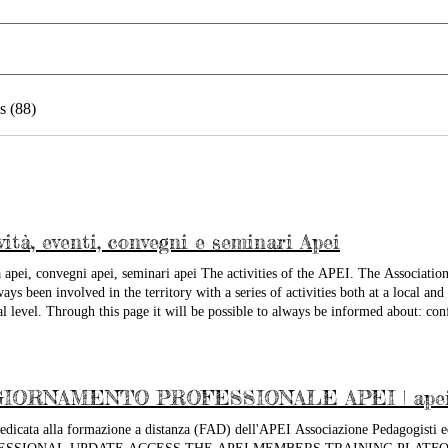
s (88)
vità, eventi, convegni e seminari Apei
ta apei, convegni apei, seminari apei The activities of the APEI. The Associatio
ways been involved in the territory with a series of activities both at a local and
al level. Through this page it will be possible to always be informed about: con
rations, political-professional initiatives, regulatory activities, legal actions a
 Appointments, conferences, seminars, workshops Legal actions and to protect t
IORNAMENTO PROFESSIONALE APEI | ape
edicata alla formazione a distanza (FAD) dell'APEI Associazione Pedagogisti e