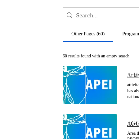
Other Pages (60)
Program
60 results found with an empty search
Atti
attivi
has al
nation
demonst
users.
AGG
Area d