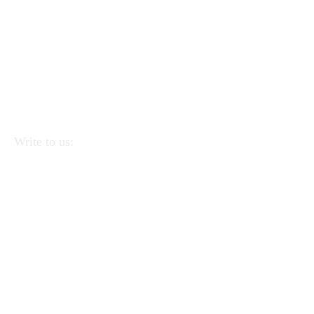
Write to us:
APEI - Association of Pedagogists and Italian
Educators
Via Linea Ferrata 57/2 90046 Monreale
(PA).
CF
97220390823