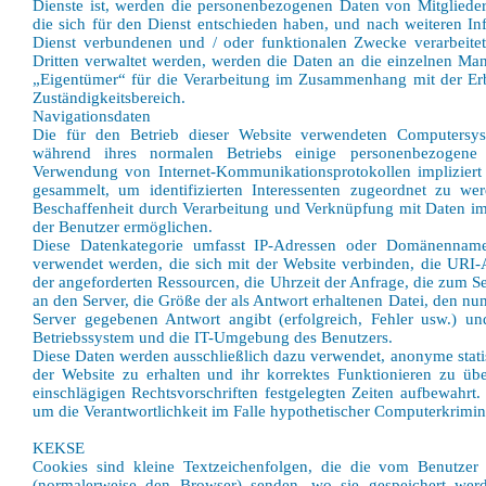
Dienste ist, werden die personenbezogenen Daten von Mitglieder
die sich für den Dienst entschieden haben, und nach weiteren I
Dienst verbundenen und / oder funktionalen Zwecke verarbeite
Dritten verwaltet werden, werden die Daten an die einzelnen Mana
„Eigentümer“ für die Verarbeitung im Zusammenhang mit der Erb
Zuständigkeitsbereich.
Navigationsdaten
Die für den Betrieb dieser Website verwendeten Computersys
während ihres normalen Betriebs einige personenbezogene
Verwendung von Internet-Kommunikationsprotokollen impliziert 
gesammelt, um identifizierten Interessenten zugeordnet zu we
Beschaffenheit durch Verarbeitung und Verknüpfung mit Daten im B
der Benutzer ermöglichen.
Diese Datenkategorie umfasst IP-Adressen oder Domänennam
verwendet werden, die sich mit der Website verbinden, die URI-
der angeforderten Ressourcen, die Uhrzeit der Anfrage, die zum
an den Server, die Größe der als Antwort erhaltenen Datei, den n
Server gegebenen Antwort angibt (erfolgreich, Fehler usw.) u
Betriebssystem und die IT-Umgebung des Benutzers.
Diese Daten werden ausschließlich dazu verwendet, anonyme stati
der Website zu erhalten und ihr korrektes Funktionieren zu ü
einschlägigen Rechtsvorschriften festgelegten Zeiten aufbewahr
um die Verantwortlichkeit im Falle hypothetischer Computerkriminal
KEKSE
Cookies sind kleine Textzeichenfolgen, die die vom Benutzer
(normalerweise den Browser) senden, wo sie gespeichert wer