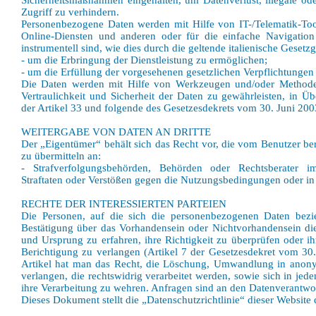
Sicherheitsmaßnahmen eingehalten, um Datenverlust, illegale o
Zugriff zu verhindern.
Personenbezogene Daten werden mit Hilfe von IT-/Telematik-Tool
Online-Diensten und anderen oder für die einfache Navigatio
instrumentell sind, wie dies durch die geltende italienische Gesetz
- um die Erbringung der Dienstleistung zu ermöglichen;
- um die Erfüllung der vorgesehenen gesetzlichen Verpflichtungen
Die Daten werden mit Hilfe von Werkzeugen und/oder Methoden 
Vertraulichkeit und Sicherheit der Daten zu gewährleisten, in
der Artikel 33 und folgende des Gesetzesdekrets vom 30. Juni 200
WEITERGABE VON DATEN AN DRITTE
Der „Eigentümer“ behält sich das Recht vor, die vom Benutzer be
zu übermitteln an:
- Strafverfolgungsbehörden, Behörden oder Rechtsberater
Straftaten oder Verstößen gegen die Nutzungsbedingungen oder in 
RECHTE DER INTERESSIERTEN PARTEIEN
Die Personen, auf die sich die personenbezogenen Daten bezie
Bestätigung über das Vorhandensein oder Nichtvorhandensein die
und Ursprung zu erfahren, ihre Richtigkeit zu überprüfen oder i
Berichtigung zu verlangen (Artikel 7 der Gesetzesdekret vom 3
Artikel hat man das Recht, die Löschung, Umwandlung in anon
verlangen, die rechtswidrig verarbeitet werden, sowie sich in je
ihre Verarbeitung zu wehren. Anfragen sind an den Datenverantwor
Dieses Dokument stellt die „Datenschutzrichtlinie“ dieser Website 