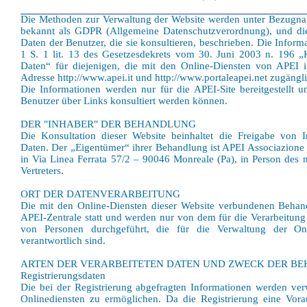
Die Methoden zur Verwaltung der Website werden unter Bezugn
bekannt als GDPR (Allgemeine Datenschutzverordnung), und di
Daten der Benutzer, die sie konsultieren, beschrieben. Die Infor
1 S. 1 lit. 13 des Gesetzesdekrets vom 30. Juni 2003 n. 196
Daten“ für diejenigen, die mit den Online-Diensten von APEI in
Adresse
http://www.apei.it
und
http://www.portaleapei.net
zugängli
Die Informationen werden nur für die APEI-Site bereitgestellt 
Benutzer über Links konsultiert werden können.
DER "INHABER" DER BEHANDLUNG
Die Konsultation dieser Website beinhaltet die Freigabe von
Daten. Der „Eigentümer“ ihrer Behandlung ist APEI Associazione Pe
in Via Linea Ferrata 57/2 – 90046 Monreale (Pa), in Person des n
Vertreters.
ORT DER DATENVERARBEITUNG
Die mit den Online-Diensten dieser Website verbundenen Behan
APEI-Zentrale statt und werden nur von dem für die Verarbeitung
von Personen durchgeführt, die für die Verwaltung der On
verantwortlich sind.
ARTEN DER VERARBEITETEN DATEN UND ZWECK DER B
Registrierungsdaten
Die bei der Registrierung abgefragten Informationen werden v
Onlinediensten zu ermöglichen. Da die Registrierung eine Vora