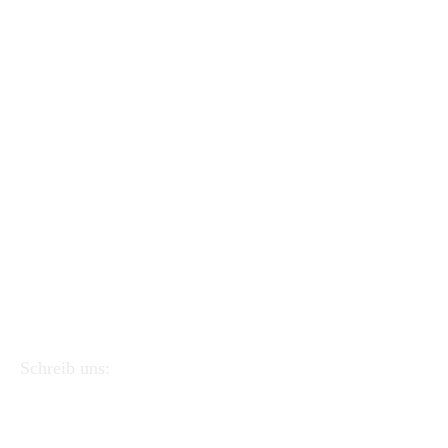
Schreib uns:
APEI - Verband der Pädagogen und italienischen
Erzieher
Via Linea Ferrata 57/2 90046 Monreale (PA).