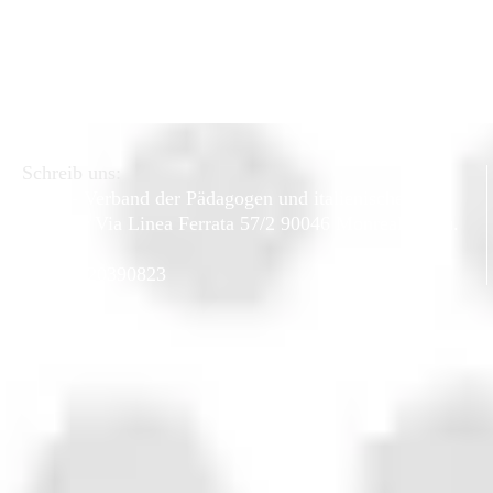
Schreib uns:
APEI - Verband der Pädagogen und italienischen
Erzieher
Via Linea Ferrata 57/2 90046 Monreale (PA).
CF
97220390823