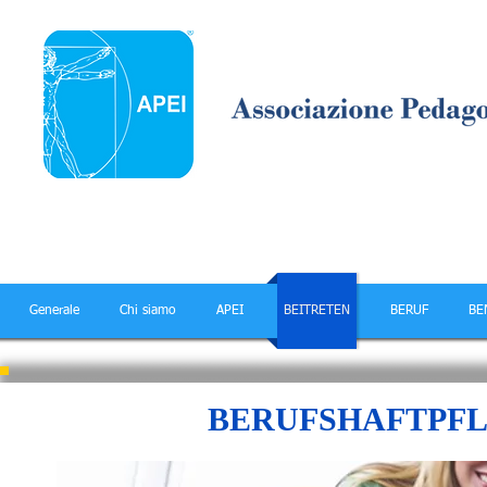
Generale
Chi siamo
APEI
BEITRETEN
BERUF
BE
BERUFSHAFTPF