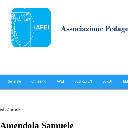
Generale
Chi siamo
APEI
BEITRETEN
BERUF
BE
&lt;Zurück
Amendola Samuele