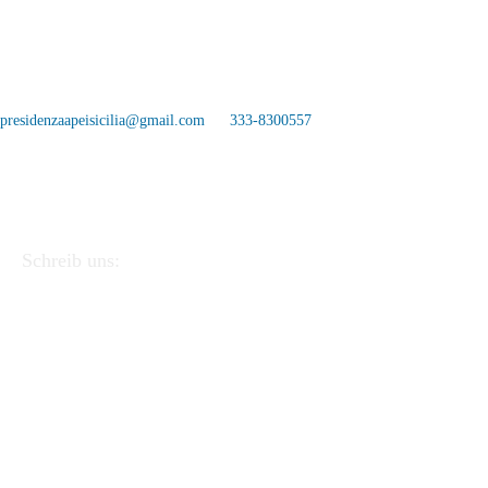
presidenzaapeisicilia@gmail.com
333-8300557
Schreib uns:
APEI - Verband der Pädagogen und italienischen
Erzieher
Via Linea Ferrata 57/2 90046 Monreale (PA).
CF
97220390823