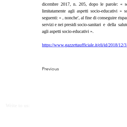
dicembre  2017,  n.  205,  dopo  le  parole:  «  s
limitatamente  agli  aspetti  socio-educativi  »  so
seguenti: « , nonche', al fine di conseguire rispa
servizi e nei presidi socio-sanitari  e  della  salu
agli aspetti socio-educativi ». 
https://www.gazzettaufficiale.it/eli/id/2018/1
Previous
Write to us:
APEI - Association of Pedagogists and Italian
Educators
Via Linea Ferrata 57/2 90046 Monreale
(PA).