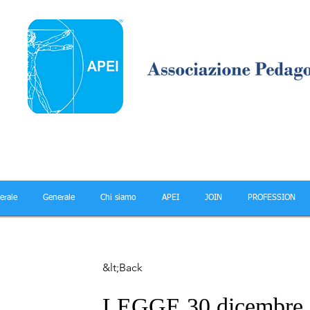
erale
Generale
Chi siamo
APEI
JOIN
PROFESSION
&lt;Back
LEGGE 30 dicembre 2