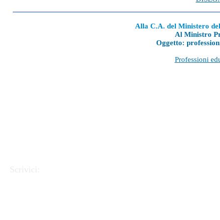
Alla C.A. del Ministero del
Al Ministro 
Oggetto: professioni
Professioni edu
Scrivici:
APEI - Associazione Pedagogisti Educatori Italiani
Via
Linea Ferrata 57/2 90046 Monreale (PA).
C.F.
97220390823