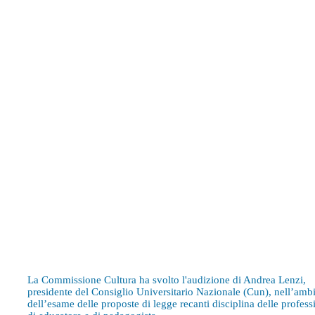
Martedì 12 Gennaio 2016 ore 13:30
COMMISSIONE CULTURA - Educatore e pedagogista, audizione Presidente
Consiglio Universitario Nazionale, Lenzi
La Commissione Cultura ha svolto l'audizione di Andrea Lenzi,
presidente del Consiglio Universitario Nazionale (Cun), nell’amb
dell’esame delle proposte di legge recanti disciplina delle profess