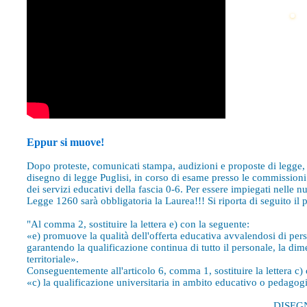
Pr
ed
L
pe
Eppur si muove!
Dopo proteste, comunicati stampa, audizioni e proposte di legge, 
disegno di legge Puglisi, in corso di esame presso le commissioni
dei servizi educativi della fascia 0-6. Per essere impiegati nelle
Legge 1260 sarà obbligatoria la Laurea!!! Si riporta di seguito il 
"Al comma 2, sostituire la lettera e) con la seguente:
«e) promuove la qualità dell'offerta educativa avvalendosi di per
garantendo la qualificazione continua di tutto il personale, la di
territoriale».
Conseguentemente all'articolo 6, comma 1, sostituire la lettera c)
«c) la qualificazione universitaria in ambito educativo o pedagogico
DISEGN