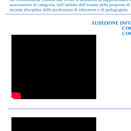
associazioni di categoria, nell’ambito dell’esame della proposta di
recante disciplina delle professioni di educatore e di pedagogista.
AUDIZIONE INFORMALE APEI
COMM. VII C
COMM. 7a SE