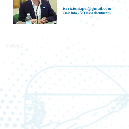
iscrizioniapei@gmail.com
(solo info - NO invio documenti)
Scrivici:
APEI - Associazione Pedagogisti Educatori Italiani
Via
Linea Ferrata 57/2 90046 Monreale (PA).
C.F.
97220390823