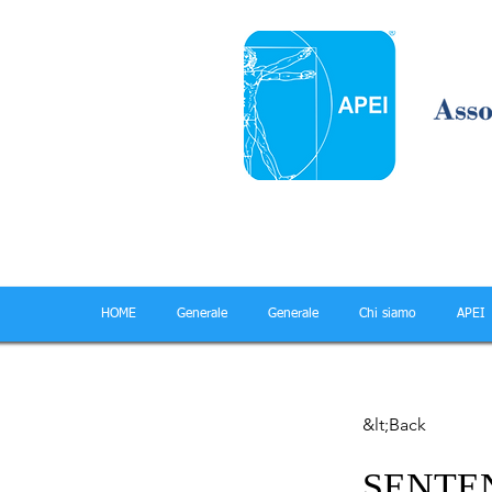
HOME
Generale
Generale
Chi siamo
APEI
&lt;Back
SENTEN