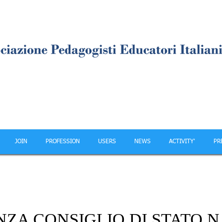
JOIN
PROFESSION
USERS
NEWS
ACTIVITY'
PR
ZA CONSIGLIO DI STATO N