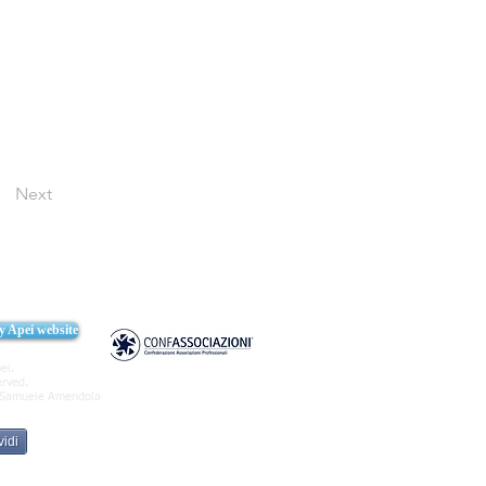
Next
cy Apei website
ei.
erved.
Samuele Amendola
idi