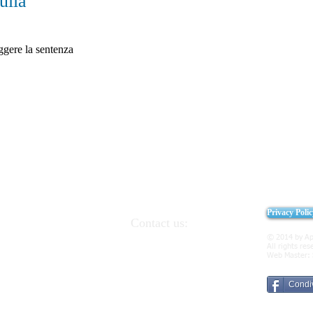
ulia
eggere la sentenza
Privacy Poli
Contact us:
 and Italian
091.6191364
329.7309309
© 2014 by Ap
2 90046 Monreale
All rights res
presidency@apei.it
Web Master:
presidency@pec.apei.it
Condiv