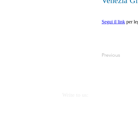
Venezia Gi
Segui il link
 per l
Previous
Write to us:
APEI - Association of Pedagogists
Educators
Via Linea Ferrata 57/
(PA).
CF
97220390823