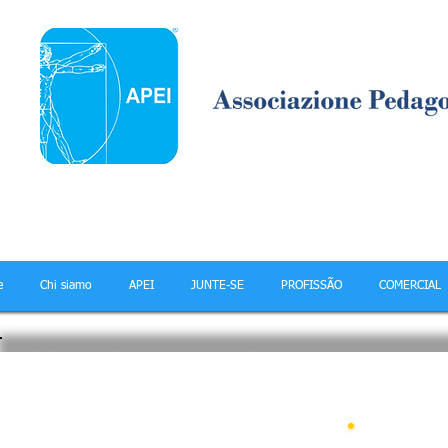
e
Chi siamo
APEI
JUNTE-SE
PROFISSÃO
COMERCIAL
APEImultimídia
A