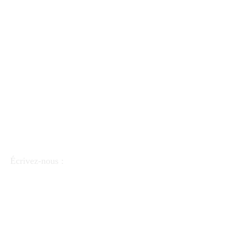
Écrivez-nous :
APEI - Association des pédagogues et éducateurs
italiens
Via Linea Ferrata 57/2 90046 Monreale (PA).
FC
97220390823