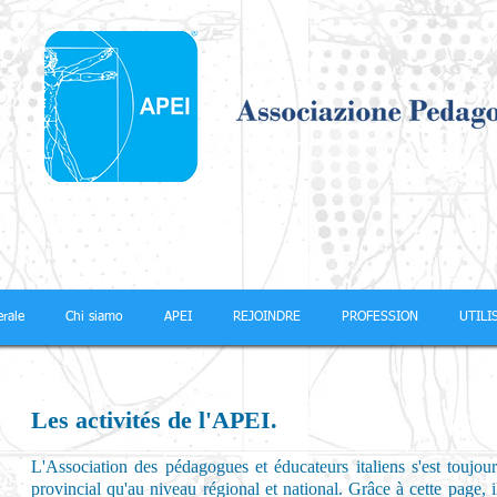
rale
Chi siamo
APEI
REJOINDRE
PROFESSION
UTILI
Les activités de l'APEI.
L'Association des pédagogues et éducateurs italiens s'est toujours
provincial qu'au niveau régional et national. Grâce à cette page, il