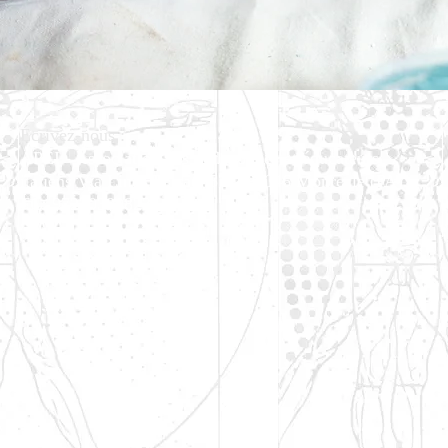
Écrivez-nous :
APEI - Association des pédagogues et éducateurs
italiens
Via Linea Ferrata 57/2 90046 Monreale (PA).
FC
97220390823