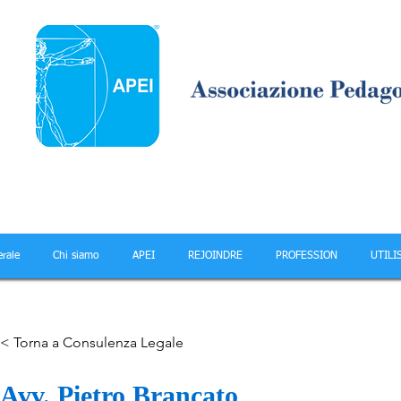
rale
Chi siamo
APEI
REJOINDRE
PROFESSION
UTILI
< Torna a Consulenza Legale
Avv. Pietro Brancato