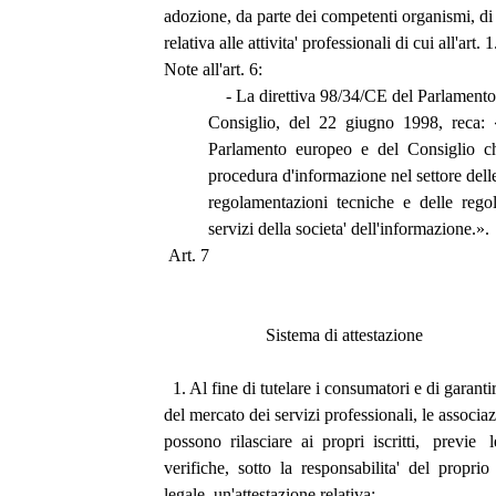
adozione, da parte dei competenti organismi, d
relativa alle attivita' professionali di cui all'art. 1
Note all'art. 6: 
              - La direttiva 98/34/CE del Parlam
          Consiglio,  del  22  giugno  1998,  reca
          Parlamento  europeo  e  del  Consiglio
          procedura d'informazione nel settore de
          regolamentazioni  tecniche  e  delle  rego
          servizi della societa' dell'informazione.».
 Art. 7 
                       Sistema di attestazione 
  1. Al fine di tutelare i consumatori e di garanti
del mercato dei servizi professionali, le associaz
possono  rilasciare  ai  propri  iscritti,   previe   
verifiche,  sotto  la  responsabilita'  del  proprio
legale, un'attestazione relativa: 