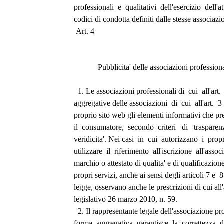
professionali  e  qualitativi  dell'esercizio  dell'att
codici di condotta definiti dalle stesse associazio
 Art. 4 
            Pubblicita' delle associazioni profession
  1. Le associazioni professionali di  cui  all'art.
aggregative delle associazioni  di  cui  all'art.  
proprio sito web gli elementi informativi che pre
il  consumatore,  secondo  criteri   di   trasparen
veridicita'. Nei casi  in  cui  autorizzano  i  propr
utilizzare  il  riferimento  all'iscrizione  all'asso
marchio o attestato di qualita' e di qualificazion
propri servizi, anche ai sensi degli articoli 7 e  8
legge, osservano anche le prescrizioni di cui all'
legislativo 26 marzo 2010, n. 59. 
  2. Il rappresentante legale dell'associazione p
forma  aggregativa  garantisce  la  correttezza  d