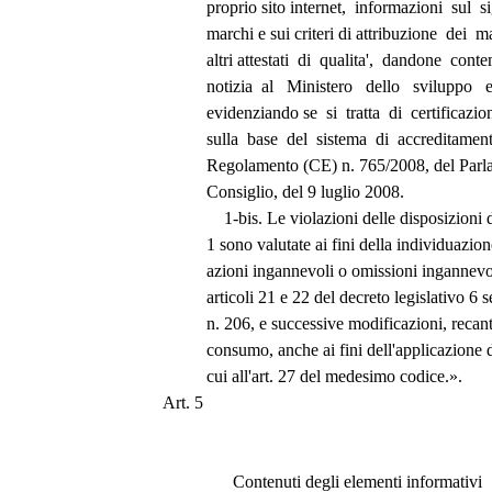
          proprio sito internet,  informazioni  sul 
          marchi e sui criteri di attribuzione  dei 
          altri attestati  di  qualita',  dandone 
          notizia  al   Ministero   dello   svilupp
          evidenziando se  si  tratta  di  certificazi
          sulla  base  del  sistema  di  accreditame
          Regolamento (CE) n. 765/2008, del P
          Consiglio, del 9 luglio 2008. 
              1-bis. Le violazioni delle disposiz
          1 sono valutate ai fini della individuazi
          azioni ingannevoli o omissioni ingannev
          articoli 21 e 22 del decreto legislativo
          n. 206, e successive modificazioni, reca
          consumo, anche ai fini dell'applicazion
          cui all'art. 27 del medesimo codice.».
Art. 5 
                Contenuti degli elementi informativi 