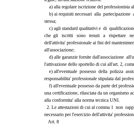
    a) alla regolare iscrizione del professionista 
    b) ai requisiti necessari  alla  partecipazione
stessa; 
    c) agli standard qualitativi e  di  qualificazi
che  gli   iscritti   sono   tenuti   a   rispettare   n
dell'attivita' professionale ai fini del mantenimen
all'associazione; 
    d) alle garanzie fornite dall'associazione  all'u
l'attivazione dello sportello di cui all'art. 2, co
    e) all'eventuale  possesso  della  polizza  assi
responsabilita' professionale stipulata dal profes
    f) all'eventuale possesso da parte del professi
una certificazione, rilasciata da un organismo acc
alla conformita' alla norma tecnica UNI. 
  2. Le attestazioni di cui al comma 1  non  rap
necessario per l'esercizio dell'attivita' profession
   Art. 8 