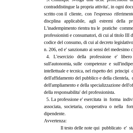
contraddistingue la propria attivita', in ogni do
scritto con il  cliente,  con  l'espresso  riferimen
discplina   applicabile,   agli   estremi   della   p
L'inadempimento rientra tra le  pratiche  commerc
professionisti e consumatori, di cui al titolo III d
codice del consumo, di cui al decreto legislativ
n. 206, ed e' sanzionato ai sensi del medesimo c
  4.   L'esercizio   della   professione   e'   libero
sull'autonomia, sulle  competenze  e  sull'indipe
intellettuale e tecnica, nel rispetto dei  principi 
dell'affidamento del pubblico e della clientela,  
dell'ampliamento e della specializzazione dell'off
della responsabilita' del professionista. 
  5. La professione e' esercitata  in  forma  indi
associata,  societaria,  cooperativa  o  nella   for
dipendente. 
Avvertenza: 
              Il testo delle note qui  pubblicato  e' 