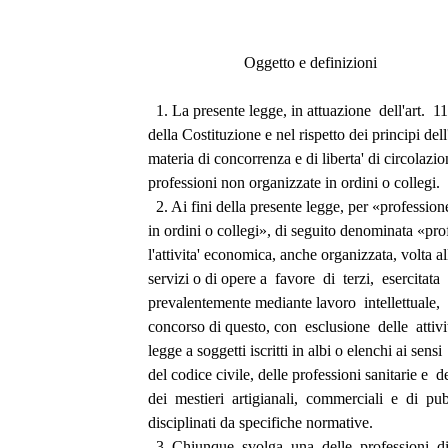
                        Oggetto e definizioni 
  1. La presente legge, in attuazione  dell'art.  
della Costituzione e nel rispetto dei principi de
materia di concorrenza e di liberta' di circolazion
professioni non organizzate in ordini o collegi. 
  2. Ai fini della presente legge, per «professio
in ordini o collegi», di seguito denominata «pro
l'attivita' economica, anche organizzata, volta al
servizi o di opere a  favore  di  terzi,  esercitata
prevalentemente mediante lavoro  intellettuale, 
concorso di questo, con  esclusione  delle  attivit
legge a soggetti iscritti in albi o elenchi ai sensi 
del codice civile, delle professioni sanitarie e  del
dei  mestieri  artigianali,  commerciali  e  di  pu
disciplinati da specifiche normative. 
  3. Chiunque  svolga  una  delle  professioni  d