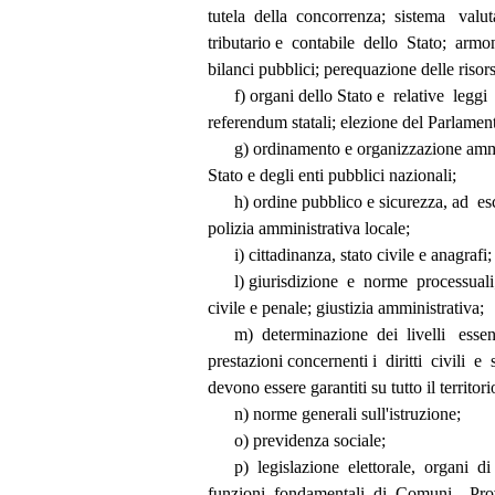
          tutela  della  concorrenza;  sistema   val
          tributario e  contabile  dello  Stato;  a
          bilanci pubblici; perequazione delle riso
                f) organi dello Stato e  relative  legg
          referendum statali; elezione del Parlam
                g) ordinamento e organizzazione
          Stato e degli enti pubblici nazionali; 
                h) ordine pubblico e sicurezza, ad
          polizia amministrativa locale; 
                i) cittadinanza, stato civile e anagrafi;
                l) giurisdizione  e  norme  proce
          civile e penale; giustizia amministrativa; 
                m)  determinazione  dei  livelli   es
          prestazioni concernenti i  diritti  civili  e
          devono essere garantiti su tutto il territ
                n) norme generali sull'istruzione; 
                o) previdenza sociale; 
                p)  legislazione  elettorale,  organi
          funzioni  fondamentali  di  Comuni,   Pr