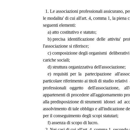
  1. Le associazioni professionali assicurano, per
le modalita' di cui all'art. 4, comma 1, la piena c
seguenti elementi: 
    a) atto costitutivo e statuto; 
    b) precisa  identificazione  delle  attivita'  pr
l'associazione si riferisce; 
    c) composizione degli organismi  deliberativi  
cariche sociali; 
    d) struttura organizzativa dell'associazione; 
    e)  requisiti  per  la   partecipazione   all'ass
particolare riferimento ai titoli di studio relativi  a
professionali   oggetto    dell'associazione,    all
appartenenti di procedere all'aggiornamento pro
alla predisposizione di strumenti  idonei  ad  acce
assolvimento di tale obbligo e all'indicazione de
per il conseguimento degli scopi statutari; 
    f) assenza di scopo di lucro. 
  2. Nei casi di cui all'art. 4, comma 1, secondo