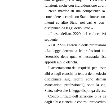
          funzioni, anche con individuazione di 
              Nelle  materie  di  sua  competenza
          concludere accordi con Stati e intese con
          interni  ad  altro  Stato,  nei  casi  e   co
          disciplinati da leggi dello Stato.». 
              - Il testo dell'art. 2229  del  codice  civ
          seguente: 
              «Art. 2229 (Esercizio delle professio
          - La  legge  determina  le  professioni  i
          l'esercizio  delle  quali  e'  necessaria  l'
          appositi albi o elenchi. 
              L'accertamento dei  requisiti  per  l'
          albi o negli elenchi, la tenuta dei medesi
          disciplinare   sugli   iscritti   sono   dema
          associazioni  professionali],  sotto  la  v
          Stato, salvo che la legge disponga dive
              Contro il rifiuto dell'iscrizione  o  l
          dagli albi o elenchi, e contro i provved