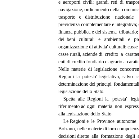
          e  aeroporti  civili;  grandi  reti  di  trasp
          navigazione; ordinamento della  comu
          trasporto   e   distribuzione    nazionale 
          previdenza complementare e integrati
          finanza pubblica e del sistema  tributar
          dei  beni   culturali   e   ambientali   e 
          organizzazione di attivita' culturali; cas
          casse rurali, aziende di  credito  a  cara
          enti di credito fondiario e agrario a cara
          Nelle  materie  di  legislazione  concorr
          Regioni  la  potesta'  legislativa,  salvo  
          determinazione dei principi  fondamental
          legislazione dello Stato. 
              Spetta  alle  Regioni  la   potesta'   le
          riferimento ad ogni  materia  non  espr
          alla legislazione dello Stato. 
              Le Regioni e  le  Province  autonom
          Bolzano, nelle materie di loro compete
          decisioni dirette  alla  formazione  degli