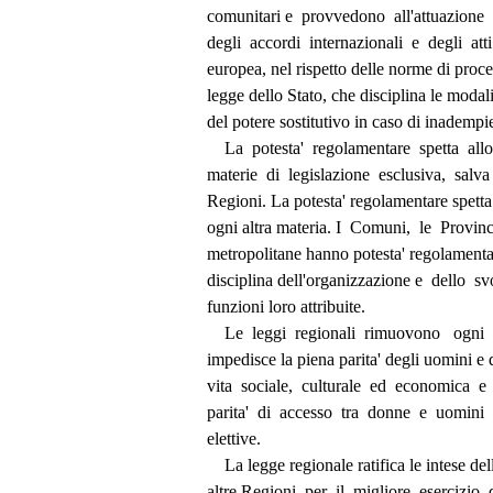
          comunitari e  provvedono  all'attuazion
          degli  accordi  internazionali  e  degli  
          europea, nel rispetto delle norme di pr
          legge dello Stato, che disciplina le moda
          del potere sostitutivo in caso di inademp
              La  potesta'  regolamentare  spetta  a
          materie  di  legislazione  esclusiva,  sal
          Regioni. La potesta' regolamentare spet
          ogni altra materia. I  Comuni,  le  Provin
          metropolitane hanno potesta' regolamen
          disciplina dell'organizzazione e  dello 
          funzioni loro attribuite. 
              Le  leggi  regionali  rimuovono   og
          impedisce la piena parita' degli uomini
          vita  sociale,  culturale  ed  economic
          parita'  di  accesso  tra  donne  e  uomin
          elettive. 
              La legge regionale ratifica le inte
          altre Regioni  per  il  migliore  esercizi