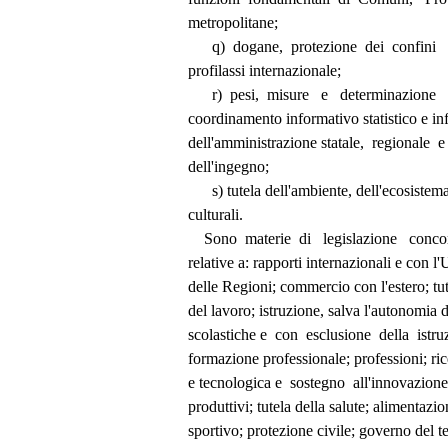
          metropolitane; 
                q)  dogane,  protezione  dei  confin
          profilassi internazionale; 
                r)  pesi,  misure   e   determinazio
          coordinamento informativo statistico e 
          dell'amministrazione statale,  regionale 
          dell'ingegno; 
                s) tutela dell'ambiente, dell'ecosis
          culturali. 
              Sono  materie  di   legislazione   co
          relative a: rapporti internazionali e co
          delle Regioni; commercio con l'estero; 
          del lavoro; istruzione, salva l'autonomia
          scolastiche e  con  esclusione  della  ist
          formazione professionale; professioni; r
          e tecnologica e  sostegno  all'innovazion
          produttivi; tutela della salute; alimen
          sportivo; protezione civile; governo del t