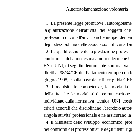
                   Autoregolamentazione volontaria 
  1. La presente legge promuove l'autoregolame
la qualificazione  dell'attivita'  dei  soggetti  che
professioni di cui all'art. 1, anche indipendente
degli stessi ad una delle associazioni di cui all'ar
  2. La qualificazione della prestazione professi
conformita' della medesima a norme tecniche
EN e UNI, di seguito denominate «normativa tec
direttiva 98/34/CE del Parlamento europeo e  del
giugno 1998, e sulla base delle linee guida CE
  3.  I  requisiti,  le  competenze,  le   modalita'  
dell'attivita'  e  le  modalita'  di  comunicazione 
individuate dalla normativa  tecnica  UNI  costit
criteri generali che disciplinano l'esercizio aut
singola attivita' professionale e ne assicurano la
  4. Il Ministero dello sviluppo  economico  p
nei confronti dei professionisti e degli utenti ri