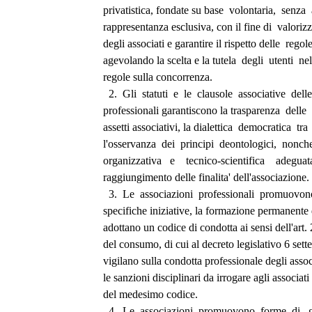
privatistica, fondate su base  volontaria,  senza 
rappresentanza esclusiva, con il fine di  valoriz
degli associati e garantire il rispetto delle  rego
agevolando la scelta e la tutela  degli  utenti  nel
regole sulla concorrenza. 
  2.  Gli  statuti  e  le  clausole  associative  del
professionali garantiscono la trasparenza  delle  a
assetti associativi, la dialettica  democratica  tra  
l'osservanza  dei  principi  deontologici,  nonche'
organizzativa   e    tecnico-scientifica    adeguata 
raggiungimento delle finalita' dell'associazione. 
  3.  Le  associazioni  professionali  promuovon
specifiche iniziative, la formazione permanente de
adottano un codice di condotta ai sensi dell'art. 
del consumo, di cui al decreto legislativo 6 set
vigilano sulla condotta professionale degli associ
le sanzioni disciplinari da irrogare agli associati
del medesimo codice. 
  4.  Le  associazioni  promuovono  forme  di   g