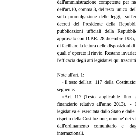
          dall'amministrazione  competente  per  m
          dell'art.10, comma 3, del testo  unico  
          sulla  promulgazione  delle  leggi,   su
          decreti   del   Presidente   della   Repubb
          pubblicazioni   ufficiali   della   Repubbl
          approvato con D.P.R. 28 dicembre 198
          di facilitare la lettura delle disposizioni 
          quali e' operato il rinvio. Restano invaria
          l'efficacia degli atti legislativi qui trascritti
          Note all'art. 1: 
              - Il testo dell'art.  117  della  Costituzi
          seguente: 
              «Art.  117  (Testo   applicabile   fino
          finanziario  relativo  all'anno  2013).   -
          legislativa e' esercitata dallo Stato e da
          rispetto della Costituzione, nonche' dei
          dall'ordinamento    comunitario    e     d
          internazionali. 