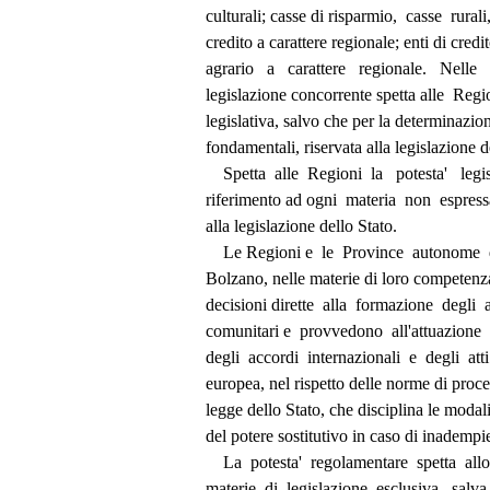
          culturali; casse di risparmio,  casse  rura
          credito a carattere regionale; enti di cre
          agrario   a   carattere   regionale.   Nelle
          legislazione concorrente spetta alle  Reg
          legislativa, salvo che per la determinaz
          fondamentali, riservata alla legislazione
              Spetta  alle  Regioni  la   potesta'   le
          riferimento ad ogni  materia  non  espr
          alla legislazione dello Stato. 
              Le Regioni e  le  Province  autonom
          Bolzano, nelle materie di loro compete
          decisioni dirette  alla  formazione  degli
          comunitari e  provvedono  all'attuazion
          degli  accordi  internazionali  e  degli  
          europea, nel rispetto delle norme di pr
          legge dello Stato, che disciplina le moda
          del potere sostitutivo in caso di inademp
              La  potesta'  regolamentare  spetta  a
          materie  di  legislazione  esclusiva,  sal