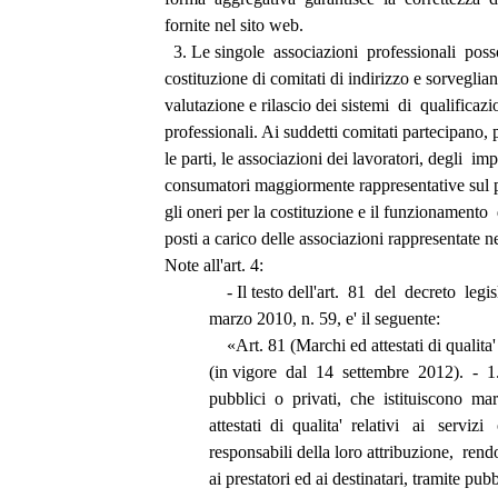
fornite nel sito web. 
  3. Le singole  associazioni  professionali  po
costituzione di comitati di indirizzo e sorveglianz
valutazione e rilascio dei sistemi  di  qualifica
professionali. Ai suddetti comitati partecipano, 
le parti, le associazioni dei lavoratori, degli  imp
consumatori maggiormente rappresentative sul pi
gli oneri per la costituzione e il funzionamento  
posti a carico delle associazioni rappresentate ne
Note all'art. 4: 
              - Il testo dell'art.  81  del  decreto  l
          marzo 2010, n. 59, e' il seguente: 
              «Art. 81 (Marchi ed attestati di quali
          (in vigore  dal  14  settembre  2012).  -  
          pubblici  o  privati,  che  istituiscono  m
          attestati  di  qualita'  relativi   ai   servizi
          responsabili della loro attribuzione,  r
          ai prestatori ed ai destinatari, tramite p