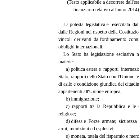
                 (Testo applicabile a decorrere dall'
                      finanziario relativo all'anno 2014
              La potesta' legislativa e'  esercitata  
          dalle Regioni nel rispetto della Costitu
          vincoli  derivanti  dall'ordinamento  co
          obblighi internazionali. 
              Lo  Stato  ha  legislazione  esclusiv
          materie: 
                a) politica estera e  rapporti  inter
          Stato; rapporti dello Stato con l'Unione
          di asilo e condizione giuridica dei cittad
          appartenenti all'Unione europea; 
                b) immigrazione; 
                c)  rapporti  tra  la  Repubblica  e 
          religiose; 
                d) difesa e  Forze  armate;  sicurez
          armi, munizioni ed esplosivi; 
                e) moneta, tutela del risparmio e m