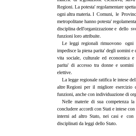
          Regioni. La potesta' regolamentare spet
          ogni altra materia. I  Comuni,  le  Provin
          metropolitane hanno potesta' regolamen
          disciplina dell'organizzazione e  dello 
          funzioni loro attribuite. 
              Le  leggi  regionali  rimuovono   og
          impedisce la piena parita' degli uomini
          vita  sociale,  culturale  ed  economic
          parita'  di  accesso  tra  donne  e  uomin
          elettive. 
              La legge regionale ratifica le inte
          altre Regioni  per  il  migliore  esercizi
          funzioni, anche con individuazione di 
              Nelle  materie  di  sua  competenza
          concludere accordi con Stati e intese con
          interni  ad  altro  Stato,  nei  casi  e   co
          disciplinati da leggi dello Stato. 