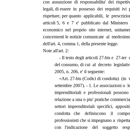
con  assunzione  di  responsabilita'  dei  rispetti
legali, di essere  in  possesso  dei  requisiti  ivi  
rispettare, per quanto  applicabili,  le  prescrizion
articoli 5,  6  e  7  e'  pubblicato  dal  Ministero
economico  nel  proprio  sito  internet,  unitamen
concernenti le notizie comunicate  al  medesimo 
dell'art. 4, comma 1, della presente legge. 
Note all'art. 2: 
              - Il testo degli articoli 27-bis e  27-t
          del consumo, di cui  al  decreto  legisl
          2005, n. 206, e' il seguente: 
              «Art. 27-bis (Codici di condotta)  (i
          settembre 2007). - 1. Le associazioni o
          imprenditoriali  e  professionali  possono
          relazione a una o piu' pratiche commer
          settori  imprenditoriali  specifici,  apposi
          condotta   che    definiscono    il    co
          professionisti che si impegnano a  rispet
          con   l'indicazione    del    soggetto    r