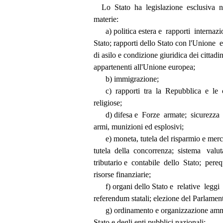
              Lo  Stato  ha  legislazione  esclusiv
          materie: 
                a) politica estera e  rapporti  inter
          Stato; rapporti dello Stato con l'Unione
          di asilo e condizione giuridica dei cittad
          appartenenti all'Unione europea; 
                b) immigrazione; 
                c)  rapporti  tra  la  Repubblica  e 
          religiose; 
                d) difesa e  Forze  armate;  sicurez
          armi, munizioni ed esplosivi; 
                e) moneta, tutela del risparmio e m
          tutela  della  concorrenza;  sistema   val
          tributario e  contabile  dello  Stato;  p
          risorse finanziarie; 
                f) organi dello Stato e  relative  legg
          referendum statali; elezione del Parlam
                g) ordinamento e organizzazione
          Stato e degli enti pubblici nazionali; 