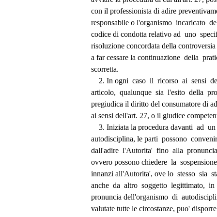
          con il professionista di adire preventiv
          responsabile o l'organismo  incaricato  
          codice di condotta relativo ad  uno  spec
          risoluzione concordata della controvers
          a far cessare la continuazione  della  
          scorretta. 
              2. In ogni  caso  il  ricorso  ai  sensi
          articolo,  qualunque  sia  l'esito  della 
          pregiudica il diritto del consumatore di 
          ai sensi dell'art. 27, o il giudice competen
              3. Iniziata la procedura davanti  ad
          autodisciplina, le parti  possono  conven
          dall'adire  l'Autorita'  fino  alla  pronunc
          ovvero possono chiedere  la  sospensi
          innanzi all'Autorita', ove lo  stesso  sia  
          anche  da  altro  soggetto  legittimato,  i
          pronuncia dell'organismo  di  autodiscip
          valutate tutte le circostanze, puo' disp