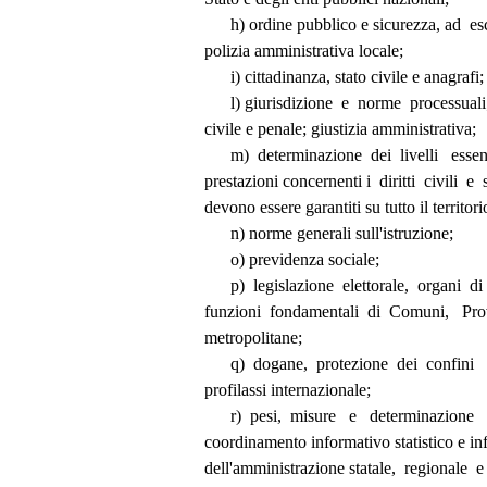
                h) ordine pubblico e sicurezza, ad
          polizia amministrativa locale; 
                i) cittadinanza, stato civile e anagrafi;
                l) giurisdizione  e  norme  proce
          civile e penale; giustizia amministrativa; 
                m)  determinazione  dei  livelli   es
          prestazioni concernenti i  diritti  civili  e
          devono essere garantiti su tutto il territ
                n) norme generali sull'istruzione; 
                o) previdenza sociale; 
                p)  legislazione  elettorale,  organi
          funzioni  fondamentali  di  Comuni,   Pr
          metropolitane; 
                q)  dogane,  protezione  dei  confin
          profilassi internazionale; 
                r)  pesi,  misure   e   determinazio
          coordinamento informativo statistico e 
          dell'amministrazione statale,  regionale 