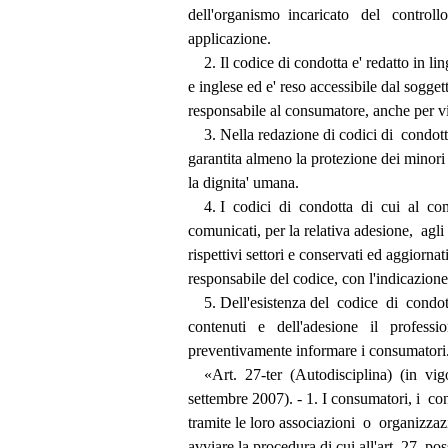
          dell'organismo  incaricato   del   control
          applicazione. 
              2. Il codice di condotta e' redatto in 
          e inglese ed e' reso accessibile dal so
          responsabile al consumatore, anche per 
              3. Nella redazione di codici di  con
          garantita almeno la protezione dei mino
          la dignita' umana. 
              4. I  codici  di  condotta  di  cui  a
          comunicati, per la relativa adesione,  ag
          rispettivi settori e conservati ed aggiorna
          responsabile del codice, con l'indicazio
              5. Dell'esistenza del  codice  di  con
          contenuti   e   dell'adesione   il   profes
          preventivamente informare i consumatori
              «Art.  27-ter  (Autodisciplina)  (in  
          settembre 2007). - 1. I consumatori, i 
          tramite le loro associazioni  o  organizz
          avviare la procedura di cui all'art. 27