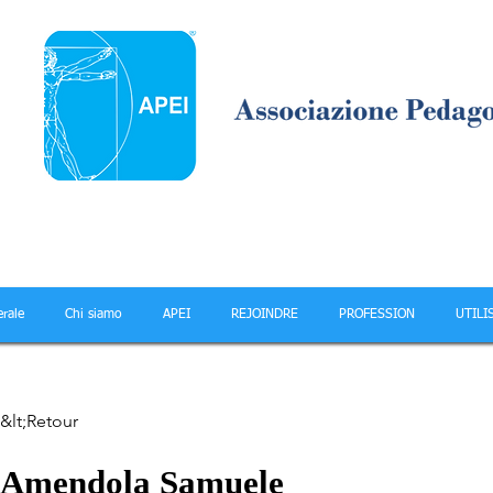
rale
Chi siamo
APEI
REJOINDRE
PROFESSION
UTILI
&lt;Retour
Amendola Samuele