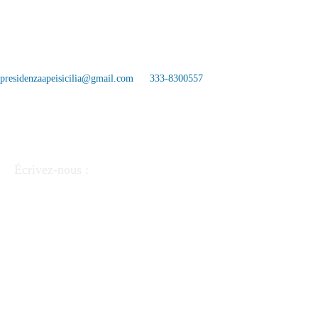
presidenzaapeisicilia@gmail.com
333-8300557
Écrivez-nous :
APEI - Association des pédagogues et éducateurs
italiens
Via Linea Ferrata 57/2 90046 Monreale (PA).
FC
97220390823