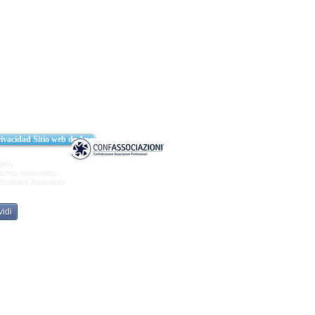
rivacidad Sitio web de Apei
pei.
echos reservados.
Samuele Amendola
idi