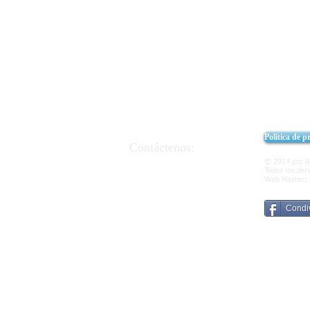
Política de p
Contáctenos:
 y Educadores
091.6191364
329.7309309
© 2014 por A
90046 Monreale (PA).
Todos los der
presidencia@apei.it
Web Master:
presidencia@pec.apei.it
Condiv