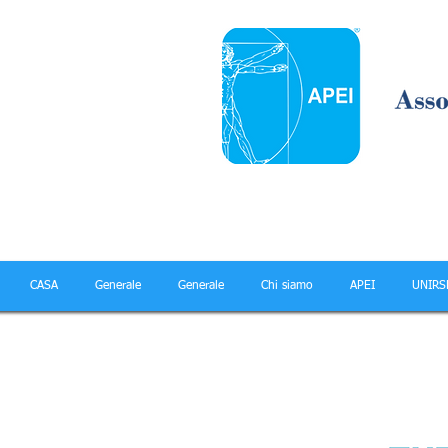
CASA
Generale
Generale
Chi siamo
APEI
UNIRS