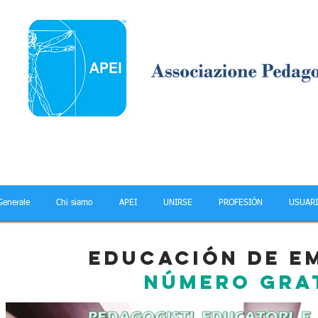
Generale
Chi siamo
APEI
UNIRSE
PROFESIÓN
USUAR
EDUCACIÓN DE EM
NÚMERO GRAT