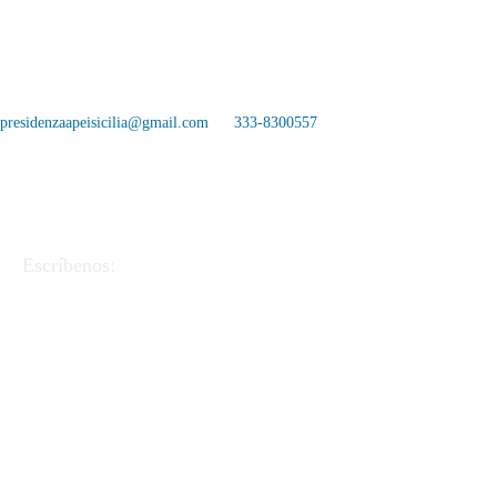
presidenzaapeisicilia@gmail.com
333-8300557
Escríbenos:
APEI - Asociación de Pedagogos y Educadores
Italianos
Via Linea Ferrata 57/2 90046 Monreale (PA).
FC
97220390823