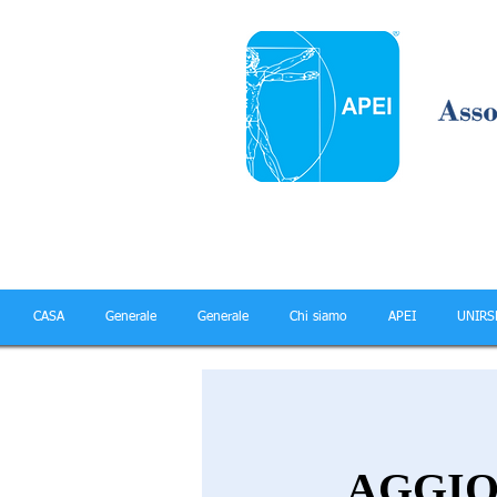
CASA
Generale
Generale
Chi siamo
APEI
UNIRS
AGGI