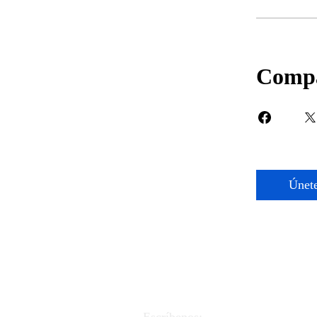
Compa
Únet