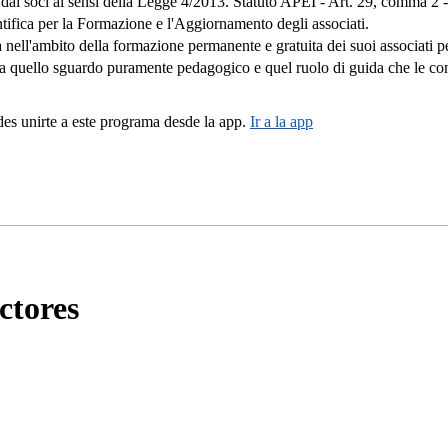
i dai soci ai sensi della Legge 4/2013. Statuto APEI - Art. 29, comma 2 -
tifica per la Formazione e l'Aggiornamento degli associati.
nell'ambito della formazione permanente e gratuita dei suoi associati per
a quello sguardo puramente pedagogico e quel ruolo di guida che le co
s unirte a este programa desde la app.
Ir a la app
ctores