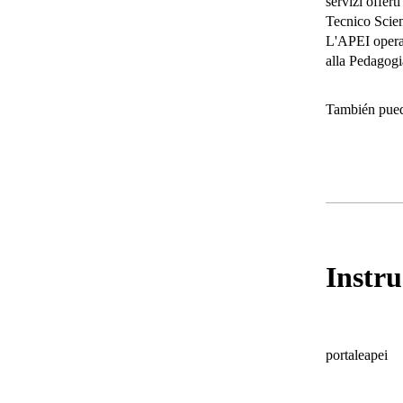
servizi offert
Tecnico Scien
L'APEI opera 
alla Pedagogi
También puede
Instru
portaleapei