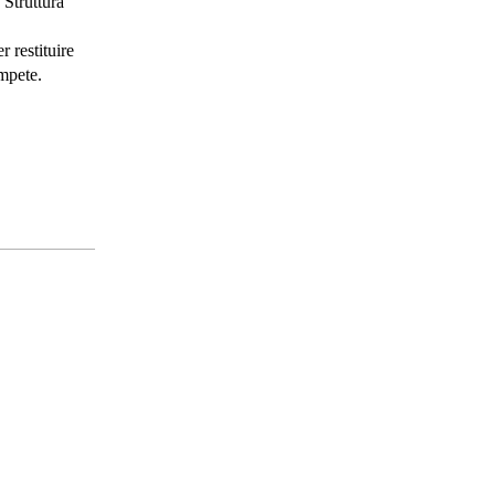
 Struttura
 restituire
mpete.