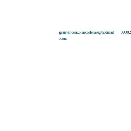
gianvincenzo.nicodemo@hotmail
3938
.com
عبر Linea
Ferrata 57/2