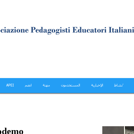
نشاط'
الإخبارية
المستخدمون
مهنة
انضم
APEI
codemo