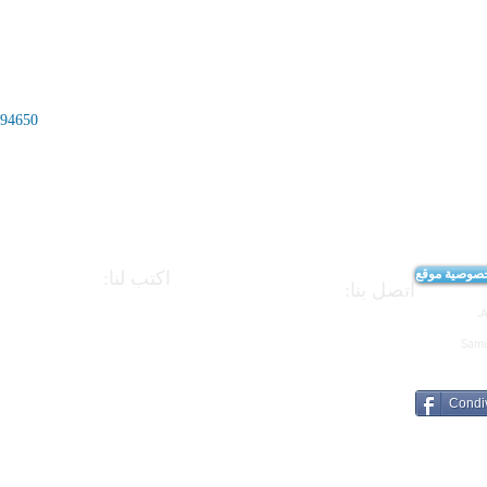
294650
اكتب لنا:
اتصل بنا:
APEI - رابطة التربويين والمعلمين الإيطاليين
329.7309309
091.6191364
 90046 Monreale (PA).
presidency@apei.it
Samu
CF
97220390823
presidency@pec.apei.it
Condiv