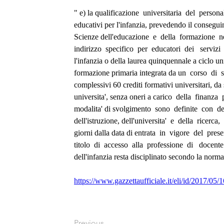
" e) la qualificazione  universitaria  del  personal
educativi per l'infanzia, prevedendo il consegui
Scienze dell'educazione  e  della  formazione  ne
indirizzo  specifico  per  educatori  dei   servizi 
l'infanzia o della laurea quinquennale a ciclo un
formazione primaria integrata da un  corso  di  
complessivi 60 crediti formativi universitari, da 
universita', senza oneri a carico  della  finanza  
modalita' di svolgimento  sono  definite  con  de
dell'istruzione, dell'universita'  e  della  ricerca,
giorni dalla data di entrata  in  vigore  del  prese
titolo  di  accesso  alla  professione  di   docente
dell'infanzia resta disciplinato secondo la norma
https://www.gazzettaufficiale.it/eli/id/2017/0
Previous