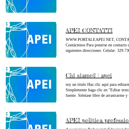
APEI CONTATTI
WWW.PORTALEAPEI.NET, CONTAT
Contáctenos Para ponerse en contacto c
siguientes direcciones: Celular: 329.7
Asociación de Pedagogos y Educadores
Chi siamo2 | apei
soy un titulo Haz clic aquí para editar
Simplemente haga clic en "Editar texto
fuente. Siéntase libre de arrastrarme 
cuentes una historia y permitas que tus
extensos sobre su empresa y sus servic
Habla sobre tu equipo y los servicios qu
negocio y qué te hace diferente de tus
APEI politica professio
usted. Sugerencia: agregue su propia 