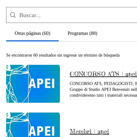
Otras páginas (60)
Programas (88)
Se encontraron 60 resultados sin ingresar un término de búsqueda
CONCORSO ATS | apei
CONCORSO ATS, PEDAGOGISTI, 
Gruppo di Studio APEI Benvenuti nella
condivideremo tutti i materiali necessa
aggiornamenti e risorse utili! LINK 
controllare tutte le informazioni necess
partecipanti! LINK AL GRUPPO DI S
Telegram, dove potrai trovare risorse u
strategie altri aspiranti partecipanti. 
Membri | apei
successo!" CARTELLA CONDIVISA MATE
utili per approfondire la tua preparaz